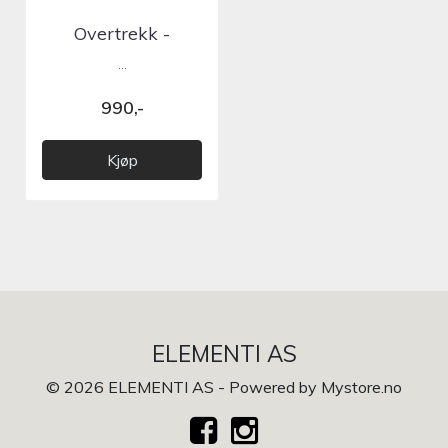
Overtrekk -
Granville / Varna /
...
Cararra
990,-
Kjøp
ELEMENTI AS
© 2026 ELEMENTI AS - Powered by
Mystore.no