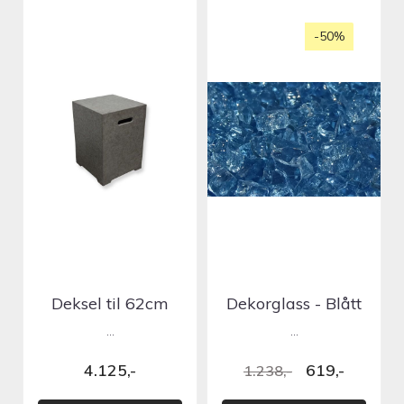
-50%
Deksel til 62cm
Dekorglass - Blått
gassflaske - Grå
...
...
4.125,-
619,-
1.238,-