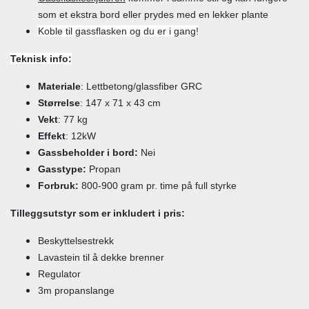
som et ekstra bord eller prydes med en lekker plante
Koble til gassflasken og du er i gang!
Teknisk info:
Materiale
: Lettbetong/glassfiber GRC
Størrelse
: 147 x 71 x 43 cm
Vekt
: 77 kg
Effekt
: 12kW
Gassbeholder i bord:
Nei
Gasstype:
Propan
Forbruk:
800-900 gram pr. time på full styrke
Tilleggsutstyr som er inkludert i pris:
Beskyttelsestrekk
Lavastein til å dekke brenner
Regulator
3m propanslange