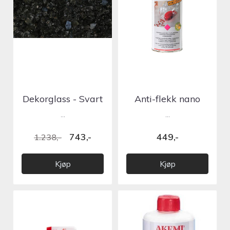
Dekorglass - Svart
Anti-flekk nano
250ml
...
...
743,-
449,-
1.238,-
Kjøp
Kjøp