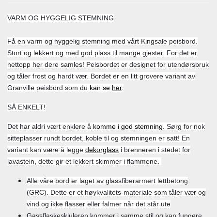
VARM OG HYGGELIG STEMNING
Få en varm og hyggelig stemning med vårt Kingsale peisbord.
Stort og lekkert og med god plass til mange gjester. For det er
nettopp her dere samles! Peisbordet er designet for utendørsbruk
og tåler frost og hardt vær. Bordet er en litt grovere variant av
Granville peisbord som du
kan se
her
.
SÅ ENKELT!
Det har aldri vært enklere å
komme i god stemning.
Sørg for nok
sitteplasser rundt bordet, koble til og stemningen er satt! En
variant kan være å legge
dekorglass
i brenneren i stedet for
lavastein, dette gir et lekkert skimmer i flammene.
Alle våre bord er laget av glassfiberarmert lettbetong
(GRC). Dette er et høykvalitets-materiale som tåler vær og
vind og ikke flasser eller falmer når det står ute
Gassflaskeskjuleren
kommer i samme stil og kan fungere