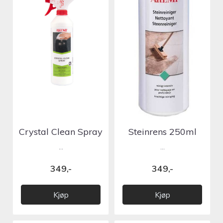
Crystal Clean Spray
Steinrens 250ml
500ml
...
...
349,-
349,-
Kjøp
Kjøp