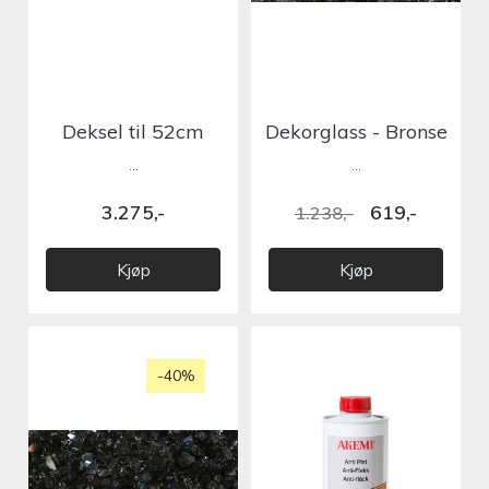
Deksel til 52cm
Dekorglass - Bronse
gassflaske - Grå
...
...
3.275,-
619,-
1.238,-
Kjøp
Kjøp
-40%