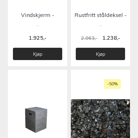
Vindskjerm -
Rustfritt ståldeksel -
Granville / Kingsale /
Granville / Kings...
...
...
Varn...
1.925,-
1.238,-
2.063,-
Kjøp
Kjøp
-50%