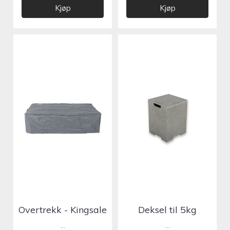
Kjøp
Kjøp
Overtrekk - Kingsale
Deksel til 5kg
gassflaske - Grey
...
...