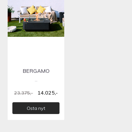
BERGAMO
...
14.025,-
23.375,-
Osta nyt