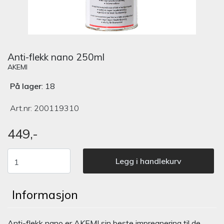
Anti-flekk nano 250ml
AKEMI
På lager
: 18
Art.nr:
200119310
449,-
Legg i handlekurv
Informasjon
Anti-flekk nano er AKEMI sin beste impregnering til de