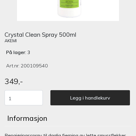
Crystal Clean Spray 500ml
AKEMI
På lager
: 3
Art.nr:
200109540
349,-
Legg i handlekurv
Informasjon
Rengjøringsspray til daglig fjerning av lette smussflekker