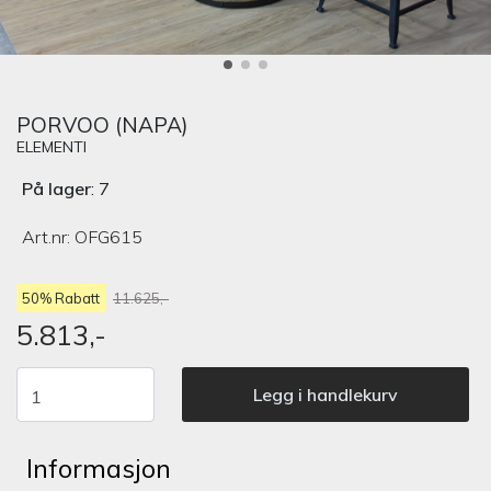
PORVOO (NAPA)
ELEMENTI
På lager
: 7
Art.nr:
OFG615
50% Rabatt
11.625,-
5.813,-
Legg i handlekurv
Informasjon