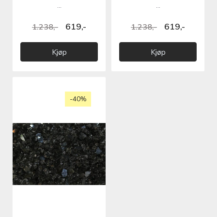
...
...
619,-
619,-
1.238,-
1.238,-
Kjøp
Kjøp
-40%